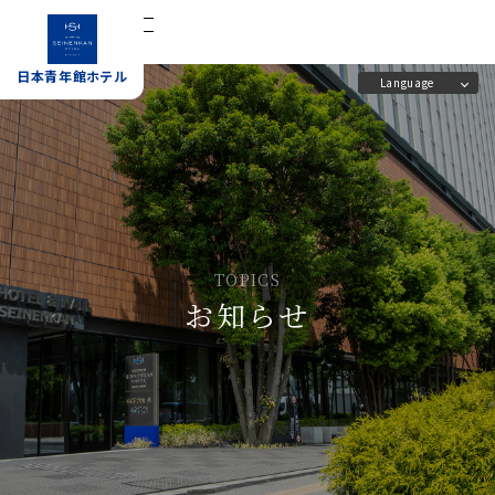
宿泊予約
日本青年館ホテル
Language
日本青年館ホテル
ホーム
施設案内
客室
アクセス
TOPICS
お知らせ
レストラン
よくあるご質問
会議室
日本青年館の概要と歴史
宴会場