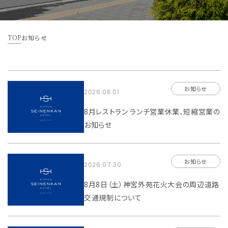
宿泊予約
TOP
お知らせ
宿泊プラン一覧
法人様向けプラン一覧
お問い合わせ
お知らせ
2026.08.01
8月レストラン ランチ営業休業、短縮営業の
お知らせ
予約キャンセル
予約確認・変更
マイページ
新規会員登録
お知らせ
2026.07.30
8月8日（土）神宮外苑花火大会の周辺道路
交通規制について
お知らせ
FAQ
各種パンフレット
法人契約について