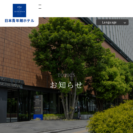
宿泊予約
日本青年館ホテル
Language
日本青年館ホテル
ホーム
施設案内
客室
アクセス
TOPICS
お知らせ
レストラン
よくあるご質問
会議室
日本青年館の概要と歴史
宴会場