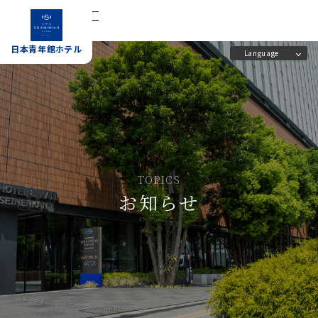
宿泊予約
日本青年館ホテル
Language
日本青年館ホテル
ホーム
施設案内
客室
アクセス
TOPICS
お知らせ
レストラン
よくあるご質問
会議室
日本青年館の概要と歴史
宴会場