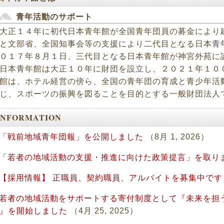
青年活動のサポート
正１４年に初代日本青年館が全国青年団員の募金により
と文部省、全国知事会等の支援により二代目となる日本青
０１７年８月１日、三代目となる日本青年館が神宮外苑に
本青年館は大正１０年に財団を設立し、２０２１年１０
館は、ホテル経営の傍ら、全国の青年団の育成と青少年活
じ、スポーツの振興を図ることを目的とする一般財団法人
INFORMATION
 「戦前地域青年団報」を公開しました
（8月 1, 2026）
 「若者の地域活動の支援・推進に向けた政策提言」を取り
 【採用情報】 正職員、契約職員、アルバイトを募集中です
 若者の地域活動をサポートする寄付制度として『未来を担
』を開始しました
（4月 25, 2025）