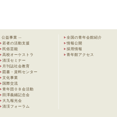
- 公益事業 --
全国の青年会館紹介
若者の活動支援
情報公開
民俗芸能
採用情報
高校オーケストラ
青年館アクセス
清渓セミナー
月刊誌社会教育
図書・資料センター
文化事業
国際交流
青年団ＯＢ会活動
田澤義鋪記念会
大九報光会
清渓フォーラム