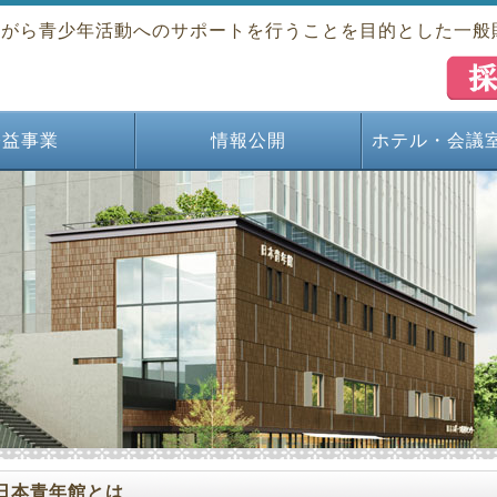
ながら青少年活動へのサポートを行うことを目的とした一般
公益事業
情報公開
ホテル・会議
資料センター
オーケストラ
団ＯＢ会活動
の活動支援
誌社会教育
義鋪記念会
フォーラム
渓セミナー
九報光会
民俗芸能
文化事業
国際交流
日本青年館とは