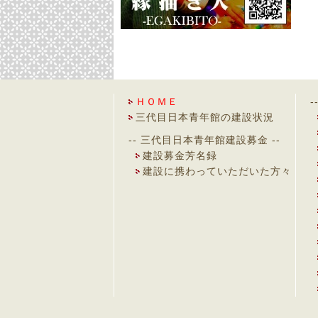
ＨＯＭＥ
-
三代目日本青年館の建設状況
-- 三代目日本青年館建設募金 --
建設募金芳名録
建設に携わっていただいた方々