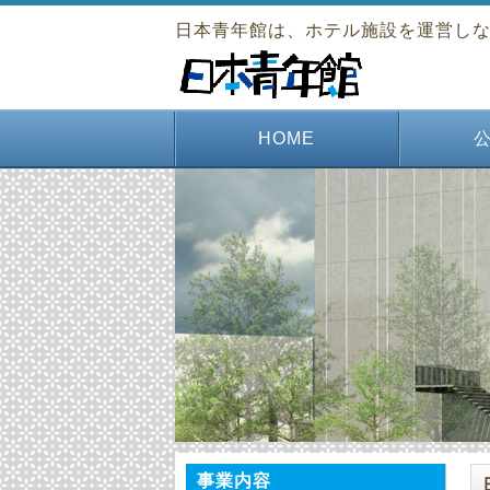
日本青年館は、ホテル施設を運営し
HOME
図書・
高校
青年
若者
月刊
田澤
清渓
清
大
事業内容