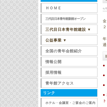
ＨＯＭＥ
大
三代目日本青年館新館オープン
金
２
三代目日本青年館建設 ▼
日
年
公益事業 ▼
通
全国の青年会館紹介
情報公開
●
採用情報
●
青年館アクセス
●
リンク
●
ト
ホテル・会議室・ご宴会のご案内