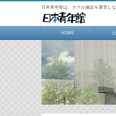
日本青年館は、ホテル施設を運営し
HOME
図書・
高校
青年
若者
月刊
田澤
清渓
清
大