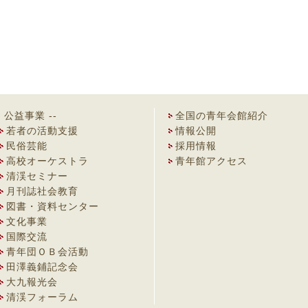
- 公益事業 --
全国の青年会館紹介
若者の活動支援
情報公開
民俗芸能
採用情報
高校オーケストラ
青年館アクセス
清渓セミナー
月刊誌社会教育
図書・資料センター
文化事業
国際交流
青年団ＯＢ会活動
田澤義鋪記念会
大九報光会
清渓フォーラム