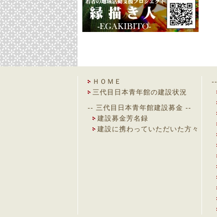
ＨＯＭＥ
-
三代目日本青年館の建設状況
-- 三代目日本青年館建設募金 --
建設募金芳名録
建設に携わっていただいた方々