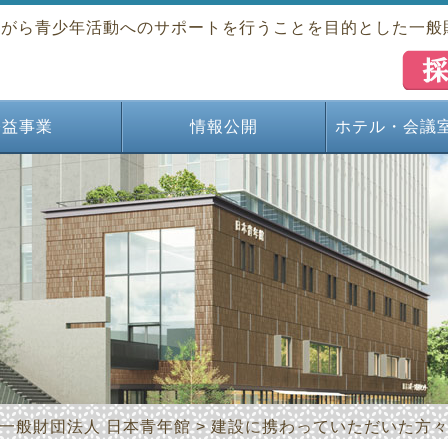
ながら青少年活動へのサポートを行うことを目的とした一般
公益事業
情報公開
ホテル・会議
資料センター
オーケストラ
団ＯＢ会活動
の活動支援
誌社会教育
義鋪記念会
フォーラム
渓セミナー
九報光会
民俗芸能
文化事業
国際交流
一般財団法人 日本青年館
>
建設に携わっていただいた方