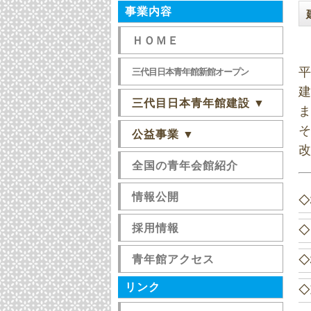
事業内容
ＨＯＭＥ
三代目日本青年館新館オープン
三代目日本青年館建設 ▼
公益事業 ▼
全国の青年会館紹介
情報公開
◇
採用情報
◇
青年館アクセス
◇
リンク
◇